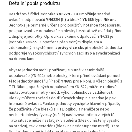
Detailní popis produktu
Bezdrátová řídící jednotka
YN622N - TX
umožňuje snadné
ovládání odpalovačů
YN622N (II)
a blesků
YN685
typu
Nikon.
Jednotka je primárně určena pro použití v hotshoe fotoaparátu,
po spárování lze odpalovače a blesky bezdrátově ovládat přímo
z displeje jednotky. Oproti klasickému odpalovači YN-622 je
jednotka YN622-TX opatřena přehledným displejem a
zdokonaleným systémem
správy více skupin
blesků. Jednotka
podporuje vysokorychlostní synchronizaci
HSS
a synchronizaci
na druhou lamelu.
Abyste jednotku mohli používat, je nutné vlastnit další
odpalovače (YN-622) nebo blesky, které přímé ovládání pomocí
této jednotky umožňují (např.
YN685
pro Nikon). U všech blesků s
TTL Nikon, opatřených odpalovačem YN-622, můžete radiově
nastavovat parametry - mód, výkon, ohnisková vzdálenost.
Blesky můžete rozřadit do tří různých skupin a snadno je pak
hromadně ovládat. Funkce jednotky využijete hlavně v případě,
že používáte více blesků s TTL logikou a nemůžete nebo
nechcete blesky fyzicky (ručně) nastavovat přímo z jejich těl.
Tato situace může nastat jak v ateliéru (blesk umístěný vysoko
na stativu), tak v exteriéru (blesk na nedostupném místě). Tato
řídící jednotka může být použita nejen pro odpalování s