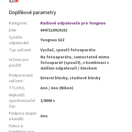
622
N
!
Doplňkové parametry
Kategorie
:
Radiové odpalovače pro Yongnuo
EAN
:
6947110919102
Systém
Yongnuo 622
odpalování
:
Typ zařízení
:
Vysílač, spoušť fotoaparátu
Na fotoaparátu, samostatně mimo
Určeno pro
fotoaparát (spoušť), v kombinaci s
použití
:
dalšími odpalovači / bleskem
Podporovaná
Externí blesky, studiové blesky
zařízení
:
TTL/HSS
:
Ano / Ano (Nikon)
Nejkratší
synchronizační
1/8000 s
čas
:
Podpora skupin
Ano
a kanálů
:
Patice a
konektory pro