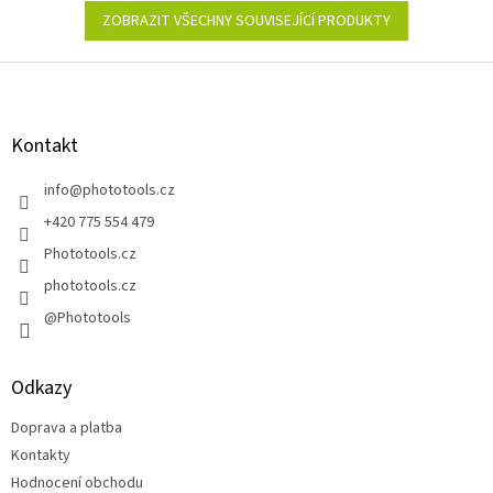
ZOBRAZIT VŠECHNY SOUVISEJÍCÍ PRODUKTY
Z
á
p
a
Kontakt
t
í
info
@
phototools.cz
+420 775 554 479
Phototools.cz
phototools.cz
@Phototools
Odkazy
Doprava a platba
Kontakty
Hodnocení obchodu