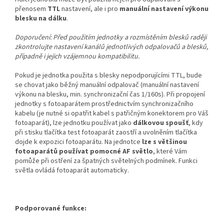
přenosem
TTL
nastavení, ale i pro
manuální nastavení výkonu
blesku na dálku
.
Doporučení: Před použitím jednotky a rozmístěním blesků raději
zkontrolujte nastavení kanálů jednotlivých odpalovačů a blesků,
případně i jejich vzájemnou kompatibilitu.
Pokud je jednotka použita s blesky nepodporujícími TTL, bude
se chovat jako běžný manuální odpalovač (manuální nastavení
výkonu na blesku, min. synchronizační čas 1/160s). Při propojení
jednotky s fotoaparátem prostřednictvím synchronizačního
kabelu (je nutné si opatřit kabel s patřičným konektorem pro Váš
fotoaparát), lze jednotku používat jako
dálkovou spoušť
, kdy
při stisku tlačítka test fotoaparát zaostří a uvolněním tlačítka
dojde k expozici fotoaparátu. Na jednotce
lze s většinou
fotoaparátů používat pomocné AF světlo
, které Vám
pomůže při ostření za špatných světelných podmínek. Funkci
světla ovládá fotoaparát automaticky.
Podporované funkce: