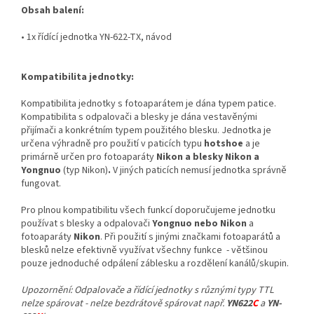
Obsah balení:
• 1x řídící jednotka YN-622-TX, návod
Kompatibilita jednotky:
Kompatibilita jednotky s fotoaparátem je dána typem patice.
Kompatibilita s odpalovači a blesky je dána vestavěnými
přijímači a konkrétním typem použitého blesku. Jednotka je
určena výhradně pro použití v paticích typu
hotshoe
a je
primárně určen pro fotoaparáty
Nikon a blesky Nikon a
Yongnuo
(typ Nikon)
.
V jiných paticích nemusí jednotka správně
fungovat.
Pro plnou kompatibilitu všech funkcí doporučujeme jednotku
používat s blesky a odpalovači
Yongnuo nebo Nikon
a
fotoaparáty
Nikon
. Při použití s jinými značkami fotoaparátů a
blesků nelze efektivně využívat všechny funkce - většinou
pouze jednoduché odpálení záblesku a rozdělení kanálů/skupin.
Upozornění: Odpalovače a řídící jednotky s různými typy TTL
nelze spárovat - nelze bezdrátově spárovat např.
YN622
C
a
YN-