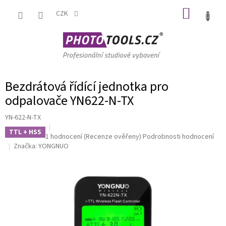
Přejít
NÁKUP
na
CZK
obsah
KOŠÍK
Bezdrátová řídící jednotka pro
odpalovače YN622-N-TX
YN-622-N-TX
TTL + HSS
Průměrné
1 hodnocení
(Recenze ověřeny)
Podrobnosti hodnocení
hodnocení
Značka:
YONGNUO
produktu
je
5,0
z
5
hvězdiček.