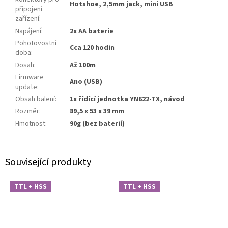
Hotshoe, 2,5mm jack, mini USB
připojení
zařízení
:
Napájení
:
2x AA baterie
Pohotovostní
Cca 120 hodin
doba
:
Dosah
:
Až 100m
Firmware
Ano (USB)
update
:
Obsah balení
:
1x řídící jednotka YN622-TX, návod
Rozměr
:
89,5 x 53 x 39 mm
Hmotnost
:
90g (bez baterií)
Související produkty
TTL + HSS
TTL + HSS