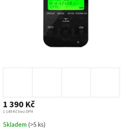
1 390 Kč
1 149 Kč bez DPH
Měrná
Skladem
(>5 ks)
cena: