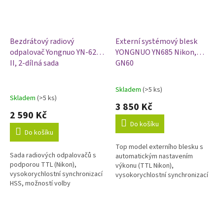
Bezdrátový radiový
Externí systémový blesk
odpalovač Yongnuo YN-622N
YONGNUO YN685 Nikon,
II, 2-dílná sada
GN60
Skladem
(>5 ks)
Průměrné
Skladem
(>5 ks)
hodnocení
3 850 Kč
produktu
2 590 Kč
je
Do košíku
5,0
Do košíku
z
Top model externího blesku s
5
Sada radiových odpalovačů s
automatickým nastavením
hvězdiček.
podporou TTL (Nikon),
výkonu (TTL Nikon),
vysokorychlostní synchronizací
vysokorychlostní synchronizací
HSS, možností volby
HSS a širokými možnostmi
kanálu/skupiny a funkcí vysílače
bezdrátového ovládání a
i přijímače a speciálním režimem
odpalování pomocí...
pro...