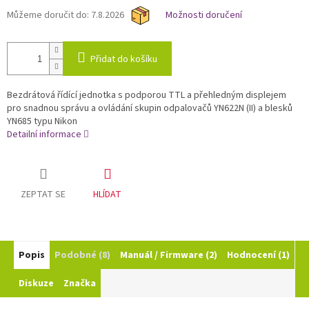
Můžeme doručit do:
7.8.2026
Možnosti doručení
Přidat do košíku
Bezdrátová řídící jednotka s podporou TTL a přehledným displejem
pro snadnou správu a ovládání skupin odpalovačů YN622N (II) a blesků
YN685 typu Nikon
Detailní informace
ZEPTAT SE
HLÍDAT
Popis
Podobné (8)
Manuál / Firmware (2)
Hodnocení (1)
Diskuze
Značka