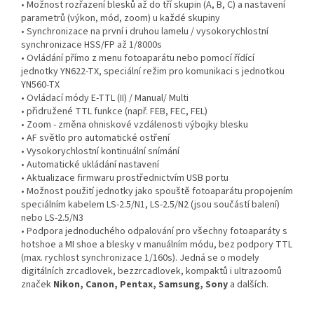
• Možnost rozřazení blesků až do tří skupin (A, B, C) a nastavení
parametrů (výkon, mód, zoom) u každé skupiny
• Synchronizace na první i druhou lamelu / vysokorychlostní
synchronizace HSS/FP až 1/8000s
• Ovládání přímo z menu fotoaparátu nebo pomocí řídící
jednotky YN622-TX, speciální režim pro komunikaci s jednotkou
YN560-TX
• Ovládací módy E-TTL (II) / Manual/ Multi
• přidružené TTL funkce (např. FEB, FEC, FEL)
• Zoom - změna ohniskové vzdálenosti výbojky blesku
• AF světlo pro automatické ostření
• Vysokorychlostní kontinuální snímání
• Automatické ukládání nastavení
• Aktualizace firmwaru prostřednictvím USB portu
• Možnost použití jednotky jako spouště fotoaparátu propojením
speciálním kabelem LS-2.5/N1, LS-2.5/N2 (jsou součástí balení)
nebo LS-2.5/N3
• Podpora jednoduchého odpalování pro všechny fotoaparáty s
hotshoe a MI shoe a blesky v manuálním módu, bez podpory TTL
(max. rychlost synchronizace 1/160s). Jedná se o modely
digitálních zrcadlovek, bezzrcadlovek, kompaktů i ultrazoomů
značek
Nikon,
Canon,
Pentax, Samsung, Sony
a dalších.