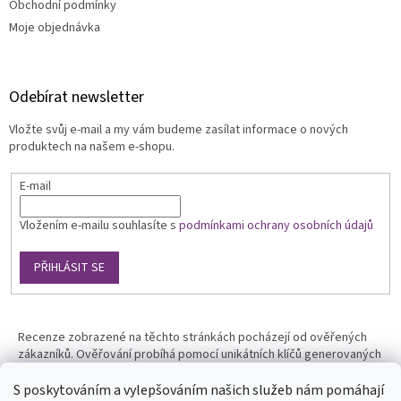
Obchodní podmínky
Moje objednávka
Odebírat newsletter
Vložte svůj e-mail a my vám budeme zasílat informace o nových
produktech na našem e-shopu.
E-mail
Vložením e-mailu souhlasíte s
podmínkami ochrany osobních údajů
PŘIHLÁSIT SE
Recenze zobrazené na těchto stránkách pocházejí od ověřených
zákazníků. Ověřování probíhá pomocí unikátních klíčů generovaných
na základě údajů z uskutečněné objednávky.
S poskytováním a vylepšováním našich služeb nám pomáhají