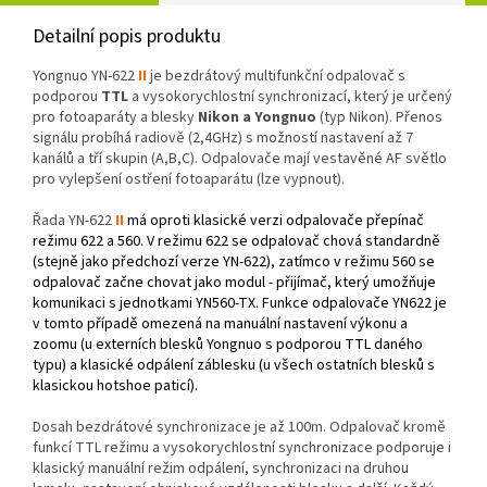
Detailní popis produktu
Yongnuo YN-622
II
je bezdrátový multifunkční odpalovač s
podporou
TTL
a vysokorychlostní synchronizací, který je určený
pro fotoaparáty a blesky
Nikon a Yongnuo
(typ Nikon). Přenos
signálu probíhá radiově (2,4GHz) s možností nastavení až 7
kanálů a tří skupin (A,B,C). Odpalovače mají vestavěné AF světlo
pro vylepšení ostření fotoaparátu (lze vypnout).
Řada YN-622
II
má oproti klasické verzi odpalovače přepínač
režimu 622 a 560. V režimu 622 se odpalovač chová standardně
(stejně jako předchozí verze YN-622), zatímco v režimu 560 se
odpalovač začne chovat jako modul - přijímač, který umožňuje
komunikaci s jednotkami YN560-TX. Funkce odpalovače YN622 je
v tomto případě omezená na manuální nastavení výkonu a
zoomu (u externích blesků Yongnuo s podporou TTL daného
typu) a klasické odpálení záblesku (u všech ostatních blesků s
klasickou hotshoe paticí).
Dosah bezdrátové synchronizace je až 100m. Odpalovač kromě
funkcí TTL režimu a vysokorychlostní synchronizace podporuje i
klasický manuální režim odpálení, synchronizaci na druhou