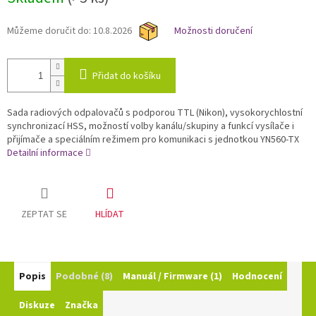
cena:
Můžeme doručit do:
10.8.2026
Možnosti doručení
Přidat do košíku
Sada radiových odpalovačů s podporou TTL (Nikon), vysokorychlostní
synchronizací HSS, možností volby kanálu/skupiny a funkcí vysílače i
přijímače a speciálním režimem pro komunikaci s jednotkou YN560-TX
Detailní informace
ZEPTAT SE
HLÍDAT
Popis
Podobné (8)
Manuál / Firmware (1)
Hodnocení
Diskuze
Značka