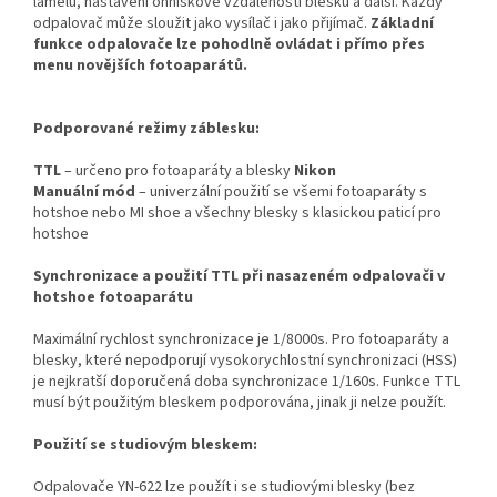
lamelu, nastavení ohniskové vzdálenosti blesku a další. Každý
odpalovač může sloužit jako vysílač i jako přijímač.
Základní
funkce o
dpalovače lze pohodlně ovládat i přímo přes
menu novějších fotoaparátů.
Podporované režimy záblesku:
TTL
– určeno pro fotoaparáty a blesky
Nikon
Manuální mód
– univerzální použití se všemi fotoaparáty s
hotshoe nebo MI shoe a všechny blesky s klasickou paticí pro
hotshoe
Synchronizace a použití TTL při nasazeném odpalovači v
hotshoe fotoaparátu
Maximální rychlost synchronizace je 1/8000s. Pro fotoaparáty a
blesky, které nepodporují vysokorychlostní synchronizaci (HSS)
je nejkratší doporučená doba synchronizace 1/160s. Funkce TTL
musí být použitým bleskem podporována, jinak ji nelze použít.
Použití se studiovým bleskem:
Odpalovače YN-622 lze použít i se studiovými blesky (bez