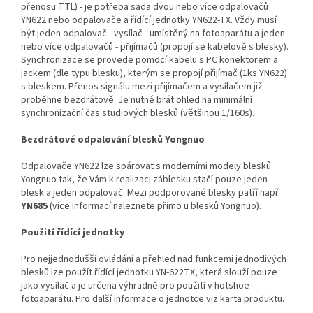
přenosu TTL) - je potřeba sada dvou nebo více odpalovačů
YN622 nebo odpalovače a řídící jednotky YN622-TX. Vždy musí
být jeden odpalovač - vysílač - umístěný na fotoaparátu a jeden
nebo více odpalovačů - přijímačů (propojí se kabelově s blesky).
Synchronizace se provede pomocí kabelu s PC konektorem a
jackem (dle typu blesku), kterým se propojí přijímač (1ks YN622)
s bleskem. Přenos signálu mezi přijímačem a vysílačem již
proběhne bezdrátově. Je nutné brát ohled na minimální
synchronizační čas studiových blesků (většinou 1/160s).
Bezdrátové odpalování blesků Yongnuo
Odpalovače YN622 lze spárovat s moderními modely blesků
Yongnuo tak, že Vám k realizaci záblesku stačí pouze jeden
blesk a jeden odpalovač. Mezi podporované blesky patří např.
YN685
(více informací naleznete přímo u blesků Yongnuo).
Použití řídící jednotky
Pro nejjednodušší ovládání a přehled nad funkcemi jednotlivých
blesků lze použít řídící jednotku YN-622TX, která slouží pouze
jako vysílač a je určena výhradně pro použití v hotshoe
fotoaparátu. Pro další informace o jednotce viz karta produktu.