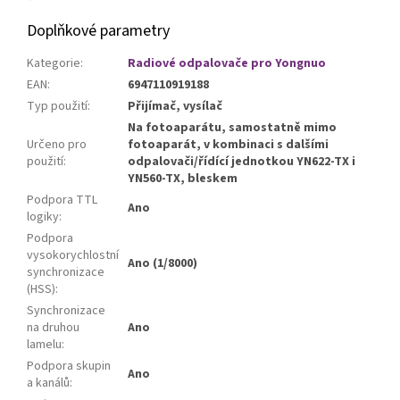
Doplňkové parametry
Kategorie
:
Radiové odpalovače pro Yongnuo
EAN
:
6947110919188
Typ použití
:
Přijímač, vysílač
Na fotoaparátu, samostatně mimo
Určeno pro
fotoaparát, v kombinaci s dalšími
použití
:
odpalovači/řídící jednotkou YN622-TX i
YN560-TX, bleskem
Podpora TTL
Ano
logiky
:
Podpora
vysokorychlostní
Ano (1/8000)
synchronizace
(HSS)
:
Synchronizace
na druhou
Ano
lamelu
:
Podpora skupin
Ano
a kanálů
: