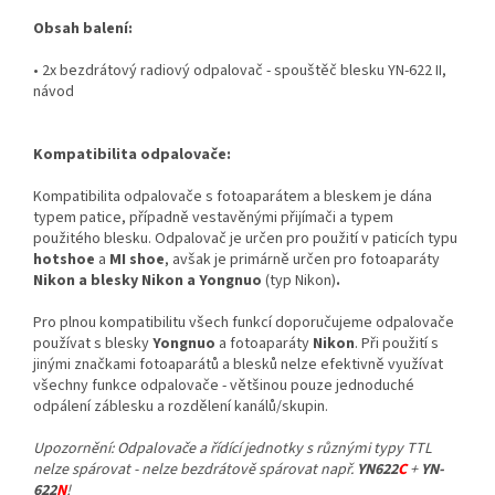
Obsah balení:
• 2x bezdrátový radiový odpalovač - spouštěč blesku YN-622 II,
návod
Kompatibilita odpalovače:
Kompatibilita odpalovače s fotoaparátem a bleskem je dána
typem patice, případně vestavěnými přijímači a typem
použitého blesku. Odpalovač je určen pro použití v paticích typu
hotshoe
a
MI shoe
, avšak je primárně určen pro fotoaparáty
Nikon a blesky Nikon a Yongnuo
(typ Nikon)
.
Pro plnou kompatibilitu všech funkcí doporučujeme odpalovače
používat s blesky
Yongnuo
a fotoaparáty
Nikon
. Při použití s
jinými značkami fotoaparátů a blesků nelze efektivně využívat
všechny funkce odpalovače - většinou pouze jednoduché
odpálení záblesku a rozdělení kanálů/skupin.
Upozornění: Odpalovače a řídící jednotky s různými typy TTL
nelze spárovat - nelze bezdrátově spárovat např.
YN622
C
+
YN-
622
N
!