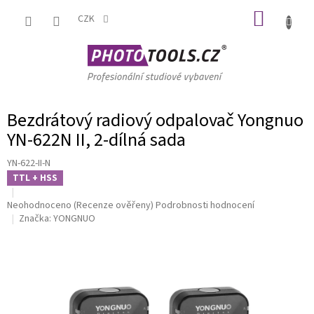
Přejít
NÁKUP
na
CZK
obsah
KOŠÍK
Bezdrátový radiový odpalovač Yongnuo
YN-622N II, 2-dílná sada
YN-622-II-N
TTL + HSS
Průměrné
Neohodnoceno
(Recenze ověřeny)
Podrobnosti hodnocení
hodnocení
Značka:
YONGNUO
produktu
je
0,0
z
5
hvězdiček.