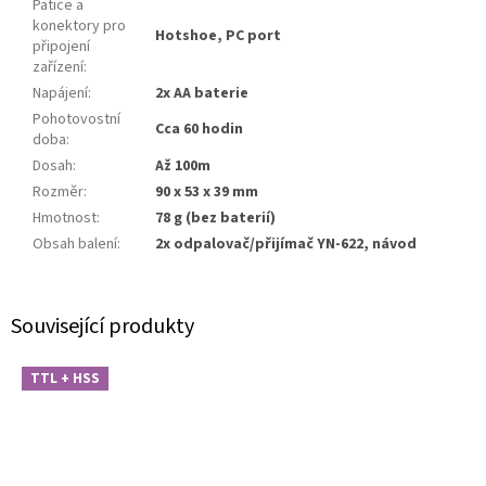
Patice a
konektory pro
Hotshoe, PC port
připojení
zařízení
:
Napájení
:
2x AA baterie
Pohotovostní
Cca 60 hodin
doba
:
Dosah
:
Až 100m
Rozměr
:
90 x 53 x 39 mm
Hmotnost
:
78 g (bez baterií)
Obsah balení
:
2x odpalovač/přijímač YN-622, návod
Související produkty
TTL + HSS