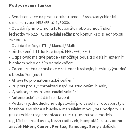
Podporované funkce:
• Synchronizace na první i druhou lamelu / vysokorychlostní
synchronizace HSS/FP až 1/8000s
• Ovládání přímo z menu fotoaparátu nebo pomocí řídící
jednotky YN622-TX, speciální režim pro komunikaci s jednotkou
YN560-TX
• Ovládací módy i-TTL / Manual/ Multi
• přidružené TTL funkce (např. FEB, FEC, FEL)
• Odpalovač má dvě patice - umožňuje použití s dalším externím
bleskem nebo dalším odpalovačem
• Zoom - změna ohniskové vzdálenosti výbojky blesku (výhradně
u blesků Yongnuo)
• AF světlo pro automatické ostření
• PC port pro synchronizaci např. se studiovými blesky
• Vysokorychlostní kontinuální snímání
• Automatické ukládání nastavení
• Podpora jednoduchého odpalování pro všechny fotoaparáty s
hotshoe a MI shoe a blesky v manuálním módu, bez podpory TTL
(max. rychlost synchronizace 1/160s). Jedná se o modely
digitálních zrcadlovek, bezzrcadlovek, kompaktů i ultrazoomů
značek
Nikon,
Canon,
Pentax, Samsung, Sony
a dalších.