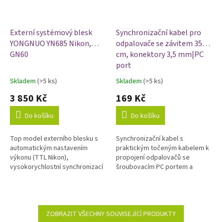
Externí systémový blesk
Synchronizační kabel pro
YONGNUO YN685 Nikon,
odpalovače se závitem 35
GN60
cm, konektory 3,5 mm|PC
port
Skladem
(>5 ks)
Skladem
(>5 ks)
Průměrné
Průměrné
hodnocení
hodnocení
3 850 Kč
169 Kč
produktu
produktu
je
je
Do košíku
Do košíku
5,0
5,0
z
z
Top model externího blesku s
Synchronizační kabel s
5
5
automatickým nastavením
praktickým točeným kabelem k
hvězdiček.
hvězdiček.
výkonu (TTL Nikon),
propojení odpalovačů se
vysokorychlostní synchronizací
šroubovacím PC portem a
HSS a širokými možnostmi
zábleskových světel s 3,5 mm
bezdrátového ovládání a
jackem.
odpalování pomocí...
ZOBRAZIT VŠECHNY SOUVISEJÍCÍ PRODUKTY