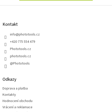
Z
á
p
a
Kontakt
t
í
info
@
phototools.cz
+420 775 554 479
Phototools.cz
phototools.cz
@Phototools
Odkazy
Doprava a platba
Kontakty
Hodnocení obchodu
Vrácení a reklamace