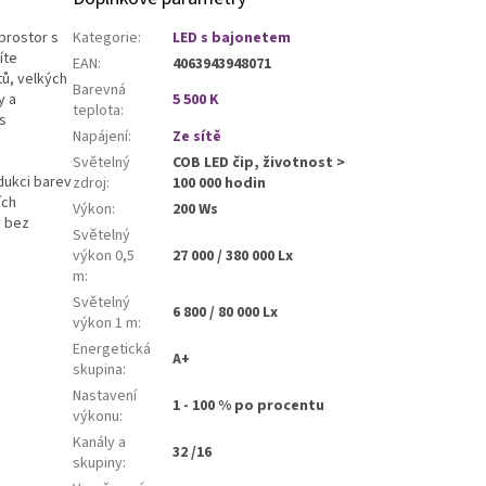
 prostor s
Kategorie
:
LED s bajonetem
íte
EAN
:
4063943948071
tů, velkých
Barevná
y a
5 500 K
teplota
:
s
Napájení
:
Ze sítě
Světelný
COB LED čip, životnost >
dukci barev
zdroj
:
100 000 hodin
ích
Výkon
:
200 Ws
y bez
Světelný
výkon 0,5
27 000 / 380 000 Lx
m
:
Světelný
6 800 / 80 000 Lx
výkon 1 m
:
Energetická
A+
skupina
:
Nastavení
1 - 100 % po procentu
výkonu
:
Kanály a
32 /16
skupiny
: