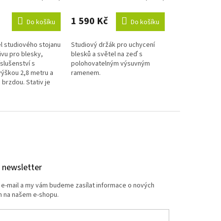
hodnocení
produktu
1 590 Kč
Do košíku
Do košíku
je
5,0
 studiového stojanu
Studiový držák pro uchycení
z
tivu pro blesky,
blesků a světel na zeď s
5
íslušenství s
polohovatelným výsuvným
hvězdiček.
výškou 2,8 metru a
ramenem.
brzdou. Stativ je
lehkých hliníkových
 newsletter
j e-mail a my vám budeme zasílat informace o nových
 na našem e-shopu.