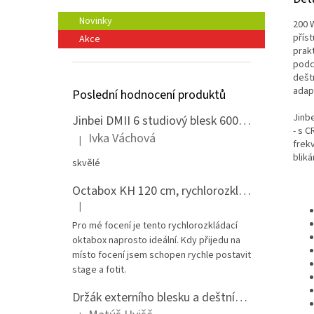
Novinky
200 
příst
Akce
prakt
podc
dešt
adap
Poslední hodnocení produktů
Jinb
Jinbei DMII 6 studiový blesk 600 Ws, Bowens bajonet
- s 
Ivka Váchová
|
Hodnocení produktu je 5 z 5 hvězdiček.
frek
bliká
skvělé
Octabox KH 120 cm, rychlorozkládací s voštinou, adaptér Bowens
|
Hodnocení produktu je 5 z 5 hvězdiček.
Pro mé focení je tento rychlorozkládací
oktabox naprosto ideální. Kdy přijedu na
místo focení jsem schopen rychle postavit
stage a fotit.
Držák externího blesku a deštníku na stativ - celokovový