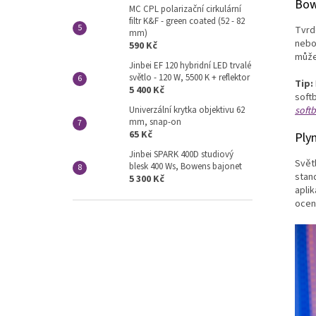
Bow
MC CPL polarizační cirkulární
filtr K&F - green coated (52 - 82
Tvrd
mm)
nebo 
590 Kč
může
Jinbei EF 120 hybridní LED trvalé
světlo - 120 W, 5500 K + reflektor
Tip:
5 400 Kč
softb
Univerzální krytka objektivu 62
soft
mm, snap-on
65 Kč
Plyn
Jinbei SPARK 400D studiový
Svět
blesk 400 Ws, Bowens bajonet
stan
5 300 Kč
apli
ocen