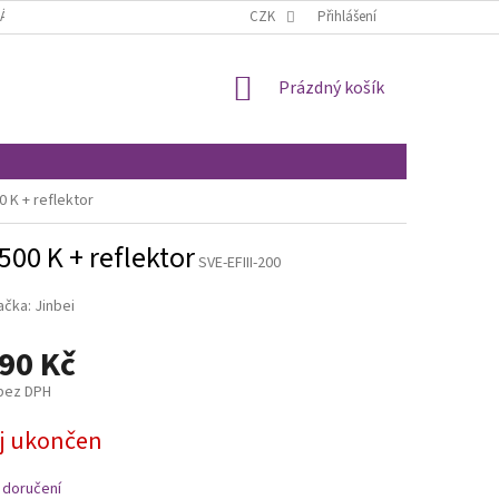
ÁCENÍ A REKLAMACE
OBCHODNÍ PODMÍNKY
CZK
Přihlášení
MOJE OBJEDNÁVKA
NÁKUPNÍ
Prázdný košík
KOŠÍK
0 K + reflektor
5500 K + reflektor
SVE-EFIII-200
ačka:
Jinbei
90 Kč
 bez DPH
j ukončen
 doručení