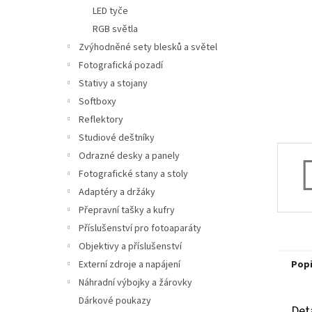
n
LED tyče
e
RGB světla
l
Zvýhodněné sety blesků a světel
Fotografická pozadí
Stativy a stojany
Softboxy
Reflektory
Studiové deštníky
Odrazné desky a panely
Fotografické stany a stoly
Adaptéry a držáky
Přepravní tašky a kufry
Příslušenství pro fotoaparáty
Objektivy a příslušenství
Externí zdroje a napájení
Pop
Náhradní výbojky a žárovky
Dárkové poukazy
Det