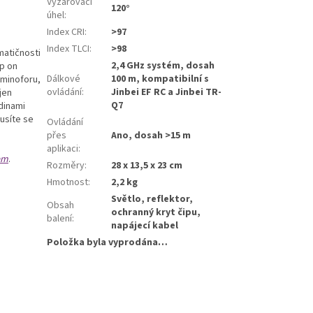
Vyzařovací
120°
úhel
:
Index CRI
:
>97
Index TLCI
:
>98
matičnosti
2,4 GHz systém, dosah
ip on
Dálkové
100 m, kompatibilní s
uminoforu,
ovládání
:
Jinbei EF RC a Jinbei TR-
jen
Q7
dinami
usíte se
Ovládání
přes
Ano, dosah >15 m
aplikaci
:
em
.
Rozměry
:
28 x 13,5 x 23 cm
Hmotnost
:
2,2 kg
Světlo, reflektor,
Obsah
ochranný kryt čipu,
balení
:
napájecí kabel
Položka byla vyprodána…