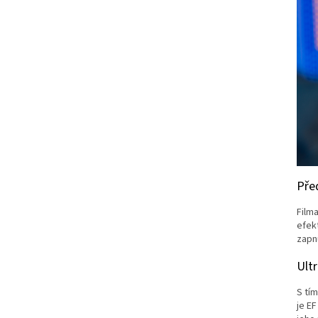
Pře
Film
efek
zapn
Ult
S tím
je EF