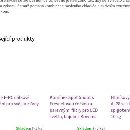
přehřívání se ale bát nemusíte, světlo je navrženo tak, aby se zvládalo chladi
m výkonu, čemuž pomáhá kombinace pasivního chladiče s aktivním extrém
ákem.
sející produkty
i EF-RC dálkové
Komínek Spot Snoot s
Hliníkový 
ní pro světla z řady
Fresnelovou čočkou a
AL28 se s
barevnými filtry pro LED
spigotem
světla, bajonet Bowens
10 kg
Skladem
(>5 ks)
Skladem
(>5 ks)
rné
Průměrné
Průměrné