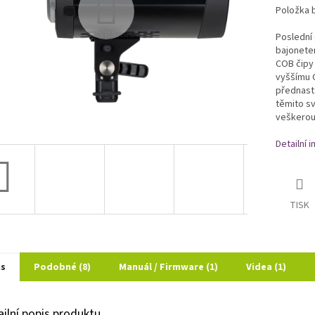
Položka 
Poslední 
bajonete
COB čipy
vyššímu C
přednast
těmito sv
veškerou
Detailní 
TISK
is
Podobné (8)
Manuál / Firmware (1)
Videa (1)
ailní popis produktu