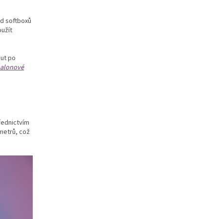
ad softboxů
oužít
ut po
alonové
řednictvím
metrů, což