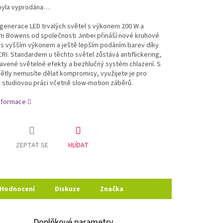
byla vyprodána…
generace LED trvalých světel s výkonem 200 W a
m Bowens od společnosti Jinbei přináší nové kruhové
 s vyšším výkonem a ještě lepším podáním barev díky
RI. Standardem u těchto světel zůstává antiflickering,
avené světelné efekty a bezhlučný systém chlazení. S
ětly nemusíte dělat kompromisy, využijete je pro
 studiovou práci včetně slow-motion záběrů.
informace
ZEPTAT SE
HLÍDAT
Hodnocení
Diskuze
Značka
Doplňkové parametry