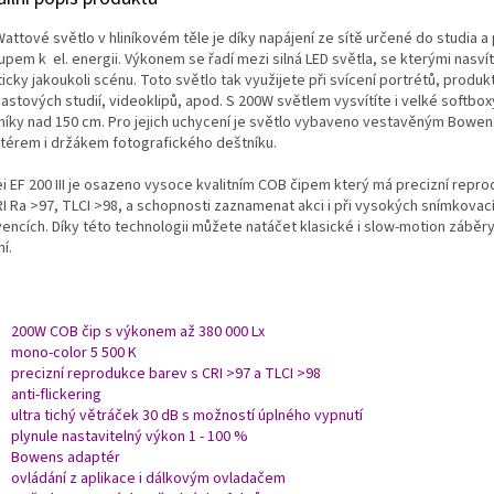
Wattové světlo v hliníkovém těle
je díky napájení ze sítě určené do studia a
upem k el. energii. Výkonem se řadí mezi silná LED světla, se kterými nasvít
icky jakoukoli scénu. Toto světlo tak využijete při svícení portrétů, produk
astových studií, videoklipů, apod. S 200W světlem vysvítíte i velké softbox
níky nad 150 cm. Pro jejich uchycení je světlo vybaveno vestavěným Bowen
térem i držákem fotografického deštníku.
ei EF 200 III je osazeno vysoce kvalitním COB čipem který má p
recizní repro
CRI Ra >97, TLCI >98, a schopnosti zaznamenat akci i při vysokých snímkovac
vencích. Díky této technologii můžete natáčet klasické i slow-motion záběr
ní.
200W COB čip s výkonem až 380 000 Lx
mono-color 5 500 K
precizní reprodukce barev s CRI >97 a TLCI >98
anti-flickering
ultra tichý větráček 30 dB s možností úplného vypnutí
plynule nastavitelný výkon 1 - 100 %
Bowens adaptér
ovládání z aplikace i dálkovým ovladačem