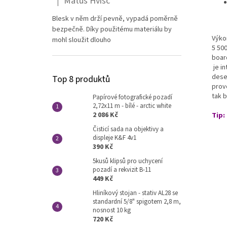
Matúš Hvišč
|
Hodnocení produktu je 5 z 5 hvězdiček.
Blesk v něm drží pevně, vypadá poměrně
bezpečně. Díky použitému materiálu by
Výko
mohl sloužit dlouho
5 50
boar
je i
dese
Top 8 produktů
prov
tak 
Papírové fotografické pozadí
2,72x11 m - bílé - arctic white
2 086 Kč
Tip:
Čisticí sada na objektivy a
displeje K&F 4v1
390 Kč
5kusů klipsů pro uchycení
pozadí a rekvizit B-11
449 Kč
Hliníkový stojan - stativ AL28 se
standardní 5/8" spigotem 2,8 m,
nosnost 10 kg
720 Kč