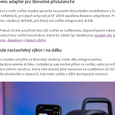
ens adaptér pro libovolné příslušenství
ost a směr světla snadno upravíte nasazením libovolného modifikátoru z ř
reflektorů, pro jejich uchycení je EF 200 III opatřena Bowens adaptérem. P
te i studiový deštník, pro který má světlo integrovaný držák.
Pokud chcete používat tato LED světla se softboxem, doporučujeme sáhno
oxech bez vnitřní konstrukce, která by stínila čip. Ideální jsou
modely KH
,
b
boxy
,
deepboxy
a
beauty dishe
.
ule nastavitelný výkon i na dálku
lo snadno uchytíte na libovolný studiový stativ díky integrovanému
dardizovanému držáku. Ovládání je pak možné přímo na světle, nebo prost
kace tohoto výrobce, která vám umožní plné nastavení na vzdálenost až 30 
íte především v situacích, kdy máte světlo v hůře dostupných místech.