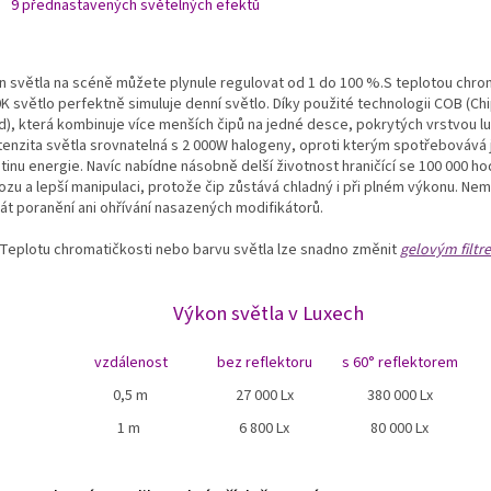
9 přednastavených světelných efektů
n světla na scéně můžete plynule regulovat od 1 do 100 %.S teplotou chro
0K světlo perfektně simuluje denní světlo.
Díky použité technologii COB (Ch
d), která kombinuje více menších čipů na jedné desce, pokrytých vrstvou l
ntenzita světla srovnatelná s 2 000W halogeny, oproti kterým spotřebovává 
tinu energie. Navíc nabídne násobně delší životnost hraničící se 100 000 ho
ozu a lepší manipulaci, protože čip zůstává chladný i při plném výkonu. Nem
bát poranění ani ohřívání nasazených modifikátorů.
Teplotu chromatičkosti nebo barvu světla lze snadno změnit
gelovým filtr
Výkon světla v Luxech
vzdálenost
bez reflektoru
s 60° reflektorem
0,5 m
27 000 Lx
380 000 Lx
1 m
6 800 Lx
80 000 Lx