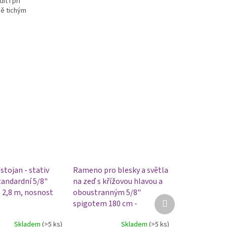
t i při
ně tichým
stojan - stativ
Rameno pro blesky a světla
tandardní 5/8"
na zeď s křížovou hlavou a
 2,8 m, nosnost
oboustranným 5/8"
Další
spigotem 180 cm -
produkt
dvousekční, teleskopické
Skladem
(>5 ks)
Skladem
(>5 ks)
Průměrné