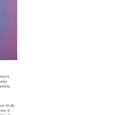
elných
 nebo
efektu.
olo 30 dB,
fonu. O