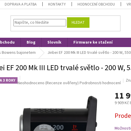
DOPRAVA A PLATBA
KONTAKTY
HODNOCENÍ OBCHODU
VR
HLEDAT
obchodu
Blog
Slovník
Firmware ke stažení
 s Bowens bajonetem
Jinbei EF 200 Mk III LED trvalé světlo - 200 W, 550
ei EF 200 Mk III LED trvalé světlo - 200 W, 
Zn
A 3 ROKY
Průměrné
Neohodnoceno
(Recenze ověřeny)
Podrobnosti hodnocení
hodnocení
11 9
produktu
je
9 909 Kč
0,0
z
Měrná
Prode
5
cena:
hvězdiček.
Možnosti