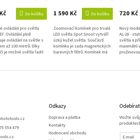
cení
hodnocení
hodnocení
ktu
produktu
produktu
Kč
1 590 Kč
720 Kč
Do košíku
Do košíku
je
je
5,0
5,0
é ovládání pro světla
Zoomovací komínek pro trvalá
Nový model
z
z
 EF. Ovládání plně
LED světla Spot Snoot vytváří
AL-28 - sta
5
5
uje ovládání na světle s
úzký kužel světla. Součástí
světla a př
ček.
hvězdiček.
hvězdiček.
m až 100 metrů. Díky
komínku je sada magnetických
maximální 
či je možné světla řadit
barevných filtrů. Komínek má
pružinovou 
pin a ovládat souběžně
bajonet BOWENS.
vyroben z 
slitin.
Odkazy
Odebírat
Doprava a platba
Vložte svů
phototools.cz
produktech
Kontakty
75 554 479
Hodnocení obchodu
ools.cz
E-mail