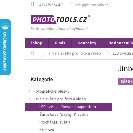
Přejít
+420 775 554 479
info@phototools.cz
na
obsah
Eshop
O nás
Kontakty
Hodnocení 
Domů
Trvalá světla pro foto a video
LED světla
P
Jinb
o
Přeskočit
s
Kategorie
kategorie
t
ZÁRUK
r
Fotografické blesky
a
Trvalá světla pro foto a video
n
LED světla s Bowens bajonetem
n
í
Žárovková "daylight" světla
p
Plochá LED světla
a
Kruhová