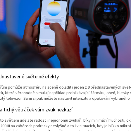
dnastavené světelné efekty
ařům pomůže atmosféru na scéně doladit i jeden z 9 přednastavených svět
tů, které věrohodně simulují například problikávající žárovku, oheň, blesky
utý televizor. Sami si pak můžete nastavit intenzitu a opakování vybraného 
ra tichý větráček vám zvuk nezkazí
to světlem uděláte radost i nejednomu zvukaři. Díky minimální hlučnosti, ok
 200 III na záběrech prakticky neslyšné a to i v situacích, kdy je blízko mikro