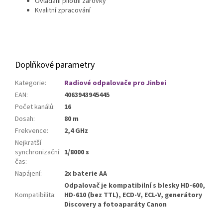
Ovládání pilotní žárovky
Kvalitní zpracování
Doplňkové parametry
Kategorie
:
Radiové odpalovače pro Jinbei
EAN
:
4063943945445
Počet kanálů
:
16
Dosah
:
80 m
Frekvence
:
2,4 GHz
Nejkratší
synchronizační
1/8000 s
čas
:
Napájení
:
2x baterie AA
Odpalovač je kompatibilní s blesky HD-600,
Kompatibilita
:
HD-610 (bez TTL), ECD-V, ECL-V, generátory
Discovery a fotoaparáty Canon