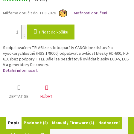
cena:
Můžeme doručit do:
11.8.2026
Možnosti doručení
Přidat do košíku
S odpalovačem TR-A6 lze s fotoaparáty CANON bezdrátově a
vysokorychlostně (HSS 1/8000) odpalovat a ovládat blesky HD-600, HD-
610 (bez podpory TTL). Dále lze bezdrátově ovládat blesky ECD-V, ECL-
V a generátory Discovery.
Detailní informace
ZEPTAT SE
HLÍDAT
Popis
Podobné (8)
Manuál / Firmware (1)
Hodnocení