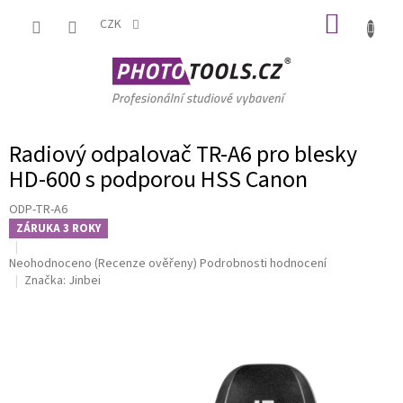
Přejít
NÁKUP
na
CZK
obsah
KOŠÍK
Radiový odpalovač TR-A6 pro blesky
HD-600 s podporou HSS Canon
ODP-TR-A6
ZÁRUKA 3 ROKY
Průměrné
Neohodnoceno
(Recenze ověřeny)
Podrobnosti hodnocení
hodnocení
Značka:
Jinbei
produktu
je
0,0
z
5
hvězdiček.