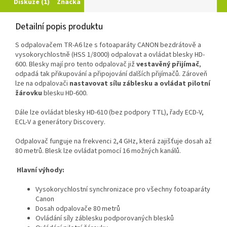
Diskuze (1)
Značka
Detailní popis produktu
S odpalovačem TR-A6 lze s fotoaparáty CANON bezdrátově a
vysokorychlostně (HSS 1/8000) odpalovat a ovládat blesky HD-
600. Blesky mají pro tento odpalovač již
vestavěný přijímač
,
odpadá tak přikupování a připojování dalších přijímačů. Zároveň
lze na odpalovači
nastavovat sílu záblesku a ovládat pilotní
žárovku
blesku HD-600.
Dále lze ovládat blesky HD-610 (bez podpory TTL), řady ECD-V,
ECL-V a generátory Discovery.
Odpalovač funguje na frekvenci 2,4 GHz, která zajišťuje dosah až
80 metrů. Blesk lze ovládat pomocí 16 možných kanálů.
Hlavní výhody:
Vysokorychlostní synchronizace pro všechny fotoaparáty
Canon
Dosah odpalovače 80 metrů
Ovládání síly záblesku podporovaných blesků