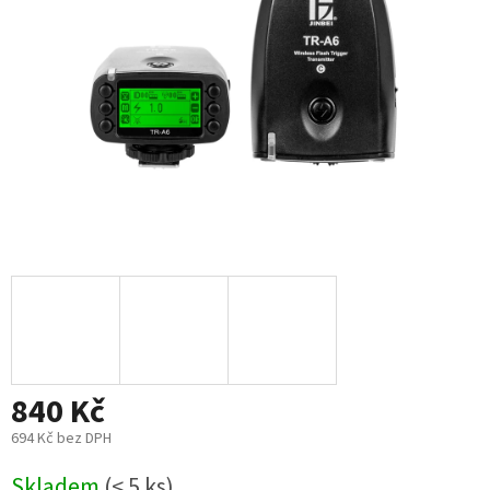
840 Kč
694 Kč bez DPH
Měrná
Skladem
(< 5 ks)