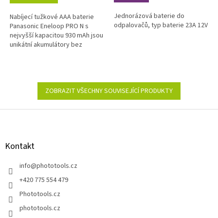
Jednorázová baterie do
Nabíjecí tužkové AAA baterie
odpalovačů, typ baterie 23A 12V
Panasonic Eneloop PRO N s
nejvyšší kapacitou 930 mAh jsou
unikátní akumulátory bez
paměťového efektu a s
extrémně nízkým
samovybíjením. Tyto baterie...
ZOBRAZIT VŠECHNY SOUVISEJÍCÍ PRODUKTY
Z
á
p
a
Kontakt
t
í
info
@
phototools.cz
+420 775 554 479
Phototools.cz
phototools.cz